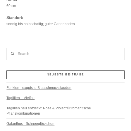
60 cm
Standort:
sonnig bis halbschattig; guter Gartenboden
Search
NEUESTE BEITRÄGE
Funkien - exquisite Blattschmuckstauden
Taglilien – Vielfalt
Taglilien neu entdeckt: Rosa & Violett für romantische
Pflanzkombinationen
Galanthus - Schneeglöckchen