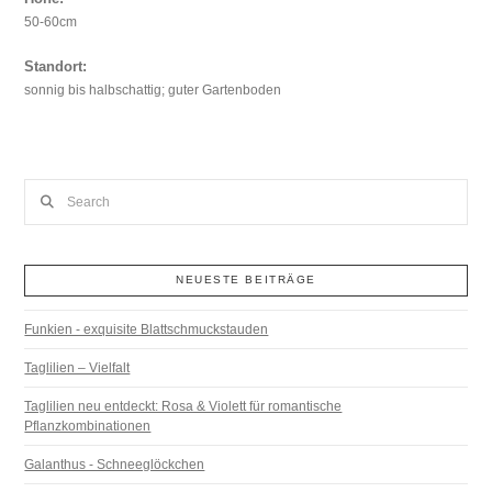
50-60cm
Standort:
sonnig bis halbschattig; guter Gartenboden
Search
NEUESTE BEITRÄGE
Funkien - exquisite Blattschmuckstauden
Taglilien – Vielfalt
Taglilien neu entdeckt: Rosa & Violett für romantische
Pflanzkombinationen
Galanthus - Schneeglöckchen