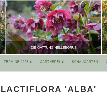
DIE GATTUNG HELLEBORUS
TERMINE 2026
GÄRTNEREI
SCHAUGARTEN
REINHARD
ALLGEMEIN
LACTIFLORA 'ALBA'
MÄRZ 26, 2015