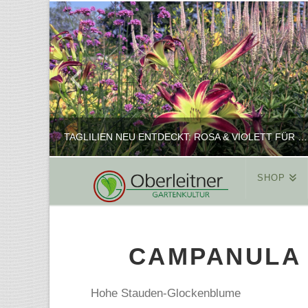
TAGLILIEN NEU ENTDECKT: ROSA & VIOLETT FÜR ROMANTISCHE PFLANZKOMBINATIONEN
SHOP
REINHARD
PFLANZENPRÄSENTATION, SHOP
CAMPANULA 
FEBRUAR 16, 2025
Hohe Stauden-Glockenblume