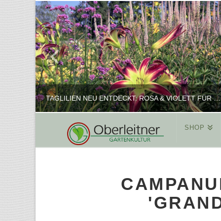
TAGLILIEN NEU ENTDECKT: ROSA & VIOLETT FÜR ROMANTISCHE PFLANZKOMBINATIONEN
SHOP
REINHARD
PFLANZENPRÄSENTATION, SHOP
CAMPANUL
FEBRUAR 16, 2025
'GRAND