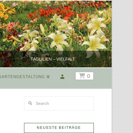
TAGLILIEN – VIELFALT
HOCHS
0
GARTENGESTALTUNG
REINHARD
Search
PFLANZENPRÄSENTATION, SHOP
MÄRZ 17, 2025
NEUESTE BEITRÄGE