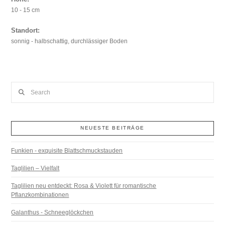
10 - 15 cm
Standort:
sonnig - halbschattig, durchlässiger Boden
Search
NEUESTE BEITRÄGE
Funkien - exquisite Blattschmuckstauden
Taglilien – Vielfalt
Taglilien neu entdeckt: Rosa & Violett für romantische
Pflanzkombinationen
Galanthus - Schneeglöckchen