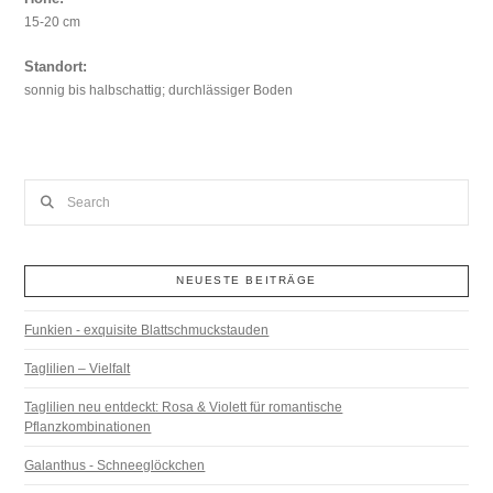
15-20 cm
Standort:
sonnig bis halbschattig; durchlässiger Boden
Search
NEUESTE BEITRÄGE
Funkien - exquisite Blattschmuckstauden
Taglilien – Vielfalt
Taglilien neu entdeckt: Rosa & Violett für romantische
Pflanzkombinationen
Galanthus - Schneeglöckchen