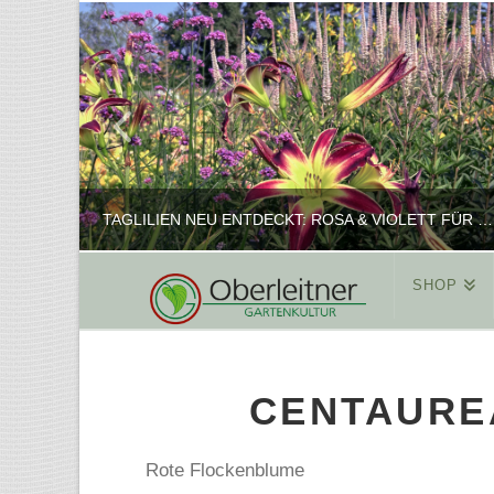
TAGLILIEN NEU ENTDECKT: ROSA & VIOLETT FÜR ROMANTISCHE PFLANZKOMBINATIONEN
SHOP
REINHARD
PFLANZENPRÄSENTATION, SHOP
CENTAURE
FEBRUAR 16, 2025
Rote Flockenblume