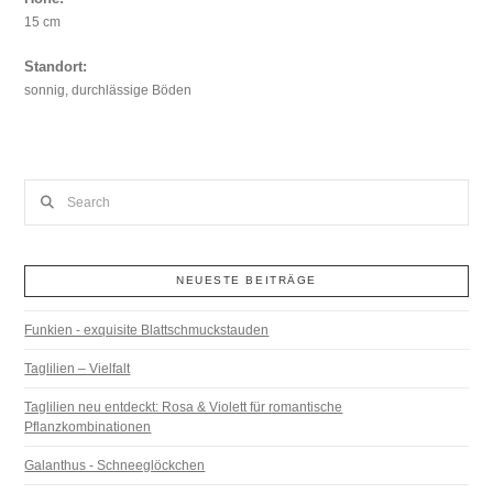
15 cm
Standort:
sonnig, durchlässige Böden
Search
NEUESTE BEITRÄGE
Funkien - exquisite Blattschmuckstauden
Taglilien – Vielfalt
Taglilien neu entdeckt: Rosa & Violett für romantische
Pflanzkombinationen
Galanthus - Schneeglöckchen