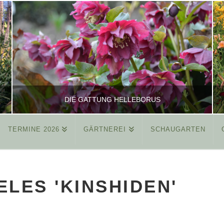
DIE GATTUNG HELLEBORUS
TERMINE 2026
GÄRTNEREI
SCHAUGARTEN
REINHARD
ALLGEMEIN
LES 'KINSHIDEN'
MÄRZ 26, 2015