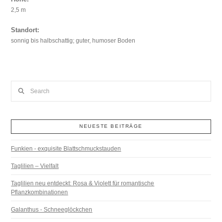
2,5 m
Standort:
sonnig bis halbschattig; guter, humoser Boden
Search
NEUESTE BEITRÄGE
Funkien - exquisite Blattschmuckstauden
Taglilien – Vielfalt
Taglilien neu entdeckt: Rosa & Violett für romantische
Pflanzkombinationen
Galanthus - Schneeglöckchen