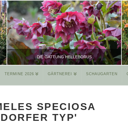
DIE GATTUNG HELLEBORUS
TERMINE 2026
GÄRTNEREI
SCHAUGARTEN
REINHARD
ALLGEMEIN
ELES SPECIOSA
MÄRZ 26, 2015
SDORFER TYP'