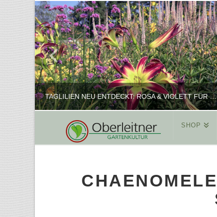
TAGLILIEN NEU ENTDECKT: ROSA & VIOLETT FÜR ROMANTISCHE PFLANZKOMBINATIONEN
SHOP
REINHARD
PFLANZENPRÄSENTATION, SHOP
CHAENOMELE
FEBRUAR 16, 2025