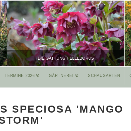
DIE GATTUNG HELLEBORUS
TERMINE 2026
GÄRTNEREI
SCHAUGARTEN
REINHARD
ALLGEMEIN
S SPECIOSA 'MANGO
MÄRZ 26, 2015
STORM'