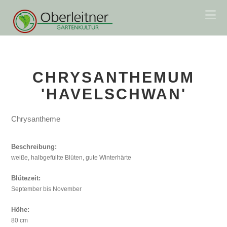
Na
CHRYSANTHEMUM
'HAVELSCHWAN'
Chrysantheme
Beschreibung:
weiße, halbgefüllte Blüten, gute Winterhärte
Blütezeit:
September bis November
Höhe:
80 cm