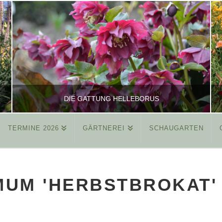
DIE GATTUNG HELLEBORUS
TERMINE 2026
GÄRTNEREI
SCHAUGARTEN
REINHARD
ALLGEMEIN
UM 'HERBSTBROKAT'
MÄRZ 26, 2015