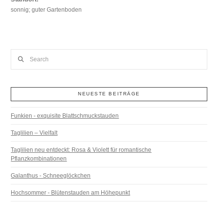
sonnig; guter Gartenboden
Search
NEUESTE BEITRÄGE
Funkien - exquisite Blattschmuckstauden
Taglilien – Vielfalt
Taglilien neu entdeckt: Rosa & Violett für romantische
Pflanzkombinationen
Galanthus - Schneeglöckchen
Hochsommer - Blütenstauden am Höhepunkt