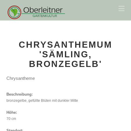
Na
CHRYSANTHEMUM
'SÄMLING,
BRONZEGELB'
Chrysantheme
Beschreibung:
bronzegelbe, gefüllte Blüten mit dunkler Mitte
Höhe:
70 cm
Standort: