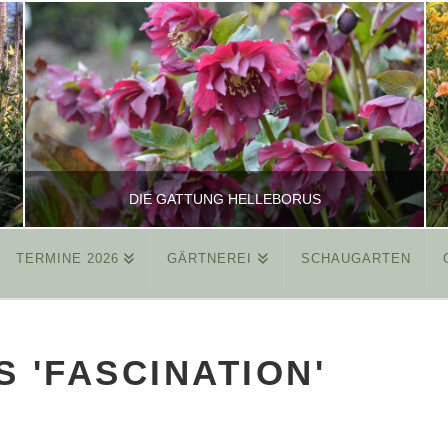
DIE GATTUNG HELLEBORUS
TERMINE 2026
GÄRTNEREI
SCHAUGARTEN
REINHARD
ALLGEMEIN
S 'FASCINATION'
MÄRZ 26, 2015