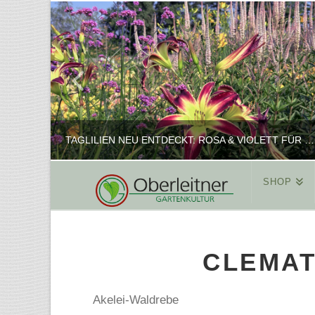
TAGLILIEN NEU ENTDECKT: ROSA & VIOLETT FÜR ROMANTISCHE PFLANZKOMBINATIONEN
SHOP
REINHARD
PFLANZENPRÄSENTATION, SHOP
CLEMAT
FEBRUAR 16, 2025
Akelei-Waldrebe