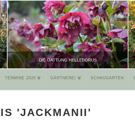
DIE GATTUNG HELLEBORUS
TERMINE 2026
GÄRTNEREI
SCHAUGARTEN
REINHARD
ALLGEMEIN
IS 'JACKMANII'
MÄRZ 26, 2015