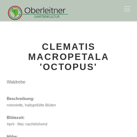
Na
CLEMATIS
MACROPETALA
'OCTOPUS'
Waldrebe
Beschreibung:
rotviolette, halbgefüllte Blüten
Blütezeit:
April - Mai; nachblühend
Höhe: