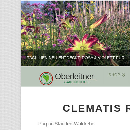
TAGLILIEN NEU ENTDECKT: ROSA & VIOLETT FÜR ROMANTISCHE PFLANZKOMBINATIONEN
SHOP
REINHARD
PFLANZENPRÄSENTATION, SHOP
CLEMATIS 
FEBRUAR 16, 2025
Purpur-Stauden-Waldrebe