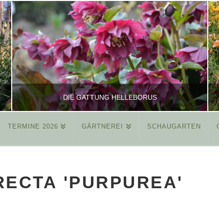
DIE GATTUNG HELLEBORUS
TERMINE 2026
GÄRTNEREI
SCHAUGARTEN
REINHARD
ALLGEMEIN
RECTA 'PURPUREA'
MÄRZ 26, 2015