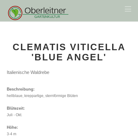
Na
CLEMATIS VITICELLA
'BLUE ANGEL'
Italienische Waldrebe
Beschreibung:
hellblaue, kreppartige, sternförmige Blüten
Blütezeit:
Juli - Okt.
Höhe:
3-4 m