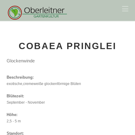
Na
COBAEA PRINGLEI
Glockenwinde
Beschreibung:
exotische,cremeweiße glockenförmige Blüten
Blütezeit:
September - November
Höhe:
2,5 - 5 m
Standort: