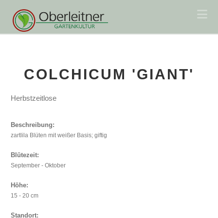
Na
COLCHICUM 'GIANT'
Herbstzeitlose
Beschreibung:
zartlila Blüten mit weißer Basis; giftig
Blütezeit:
September - Oktober
Höhe:
15 - 20 cm
Standort: