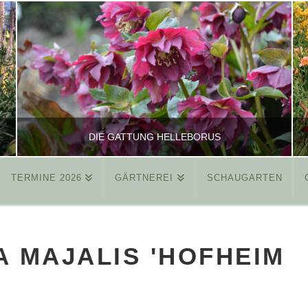
DIE GATTUNG HELLEBORUS
TERMINE 2026
GÄRTNEREI
SCHAUGARTEN
REINHARD
ALLGEMEIN
 MAJALIS 'HOFHEIM
MÄRZ 26, 2015