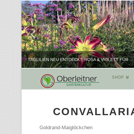
TAGLILIEN NEU ENTDECKT: ROSA & VIOLETT FÜR ROMANTISCHE PFLANZKOMBINATIONEN
SHOP
REINHARD
PFLANZENPRÄSENTATION, SHOP
CONVALLARIA
FEBRUAR 16, 2025
Goldrand-Maiglöckchen