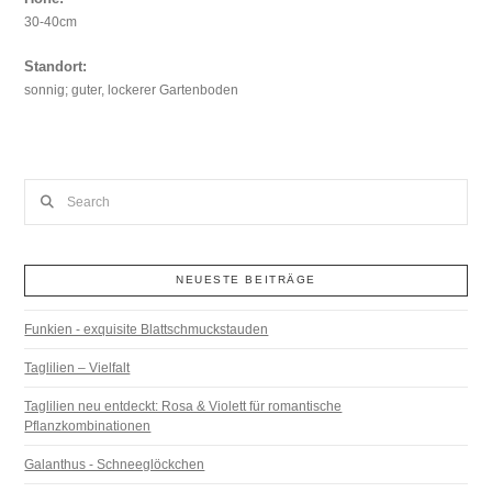
30-40cm
Standort:
sonnig; guter, lockerer Gartenboden
Search
NEUESTE BEITRÄGE
Funkien - exquisite Blattschmuckstauden
Taglilien – Vielfalt
Taglilien neu entdeckt: Rosa & Violett für romantische
Pflanzkombinationen
Galanthus - Schneeglöckchen