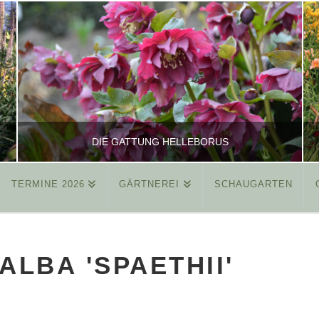
DIE GATTUNG HELLEBORUS
TERMINE 2026
GÄRTNEREI
SCHAUGARTEN
REINHARD
ALLGEMEIN
ALBA 'SPAETHII'
MÄRZ 26, 2015