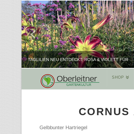
TAGLILIEN NEU ENTDECKT: ROSA & VIOLETT FÜR ROMANTISCHE PFLANZKOMBINATIONEN
SHOP
REINHARD
PFLANZENPRÄSENTATION, SHOP
CORNUS 
FEBRUAR 16, 2025
Gelbbunter Hartriegel