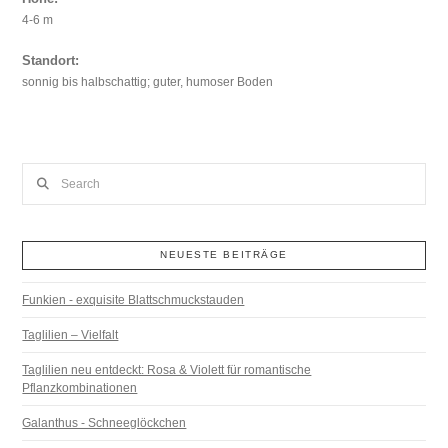
4-6 m
Standort:
sonnig bis halbschattig; guter, humoser Boden
Search
NEUESTE BEITRÄGE
Funkien - exquisite Blattschmuckstauden
Taglilien – Vielfalt
Taglilien neu entdeckt: Rosa & Violett für romantische
Pflanzkombinationen
Galanthus - Schneeglöckchen