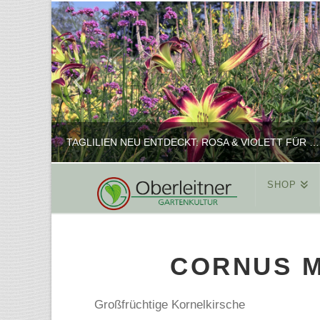
TAGLILIEN NEU ENTDECKT: ROSA & VIOLETT FÜR ROMANTISCHE PFLANZKOMBINATIONEN
SHOP
REINHARD
PFLANZENPRÄSENTATION, SHOP
CORNUS M
FEBRUAR 16, 2025
Großfrüchtige Kornelkirsche