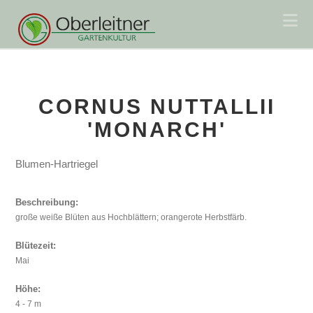
Na
CORNUS NUTTALLII
'MONARCH'
Blumen-Hartriegel
Beschreibung:
große weiße Blüten aus Hochblättern; orangerote Herbstfärb.
Blütezeit:
Mai
Höhe:
4 - 7 m