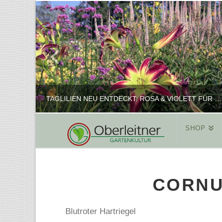
TAGLILIEN NEU ENTDECKT: ROSA & VIOLETT FÜR ROMANTISCHE PFLANZKOMBINATIONEN
SHOP
REINHARD
PFLANZENPRÄSENTATION, SHOP
CORNU
FEBRUAR 16, 2025
Blutroter Hartriegel