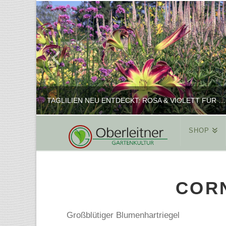
TAGLILIEN NEU ENTDECKT: ROSA & VIOLETT FÜR ROMANTISCHE PFLANZKOMBINATIONEN
SHOP
REINHARD
PFLANZENPRÄSENTATION, SHOP
CORN
FEBRUAR 16, 2025
Großblütiger Blumenhartriegel