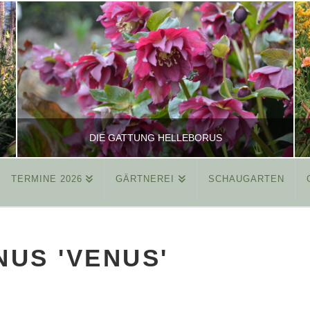
DIE GATTUNG HELLEBORUS
TERMINE 2026
GÄRTNEREI
SCHAUGARTEN
REINHARD
ALLGEMEIN
US 'VENUS'
MÄRZ 26, 2015