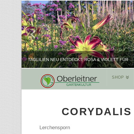
TAGLILIEN NEU ENTDECKT: ROSA & VIOLETT FÜR ROMANTISCHE PFLANZKOMBINATIONEN
SHOP
REINHARD
PFLANZENPRÄSENTATION, SHOP
CORYDALIS 
FEBRUAR 16, 2025
Lerchensporn