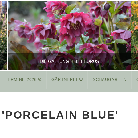
DIE GATTUNG HELLEBORUS
TERMINE 2026
GÄRTNEREI
SCHAUGARTEN
REINHARD
ALLGEMEIN
'PORCELAIN BLUE'
MÄRZ 26, 2015