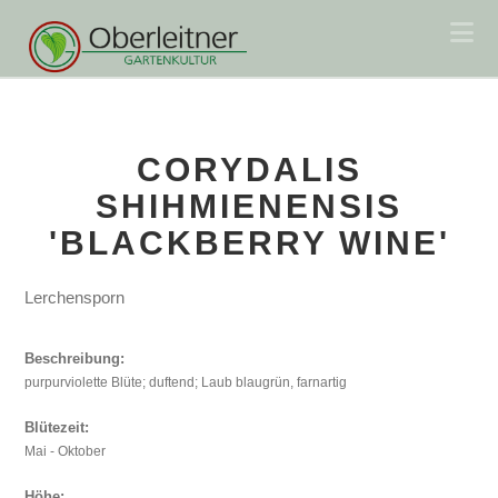
Na
CORYDALIS
SHIHMIENENSIS
'BLACKBERRY WINE'
Lerchensporn
Beschreibung:
purpurviolette Blüte; duftend; Laub blaugrün, farnartig
Blütezeit:
Mai - Oktober
Höhe: