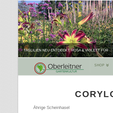
TAGLILIEN NEU ENTDECKT: ROSA & VIOLETT FÜR ROMANTISCHE PFLANZKOMBINATIONEN
SHOP
REINHARD
PFLANZENPRÄSENTATION, SHOP
CORYLO
FEBRUAR 16, 2025
Ährige Scheinhasel