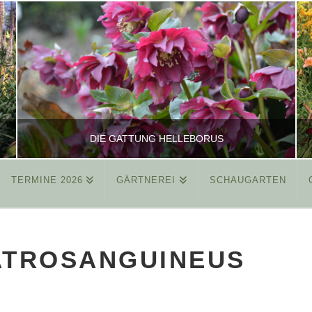
DIE GATTUNG HELLEBORUS
TERMINE 2026
GÄRTNEREI
SCHAUGARTEN
REINHARD
ALLGEMEIN
ATROSANGUINEUS
MÄRZ 26, 2015