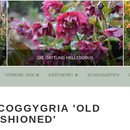
DIE GATTUNG HELLEBORUS
TERMINE 2026
GÄRTNEREI
SCHAUGARTEN
REINHARD
ALLGEMEIN
COGGYGRIA 'OLD
MÄRZ 26, 2015
SHIONED'