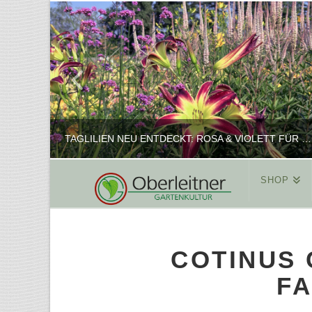
TAGLILIEN NEU ENTDECKT: ROSA & VIOLETT FÜR ROMANTISCHE PFLANZKOMBINATIONEN
SHOP
REINHARD
PFLANZENPRÄSENTATION, SHOP
COTINUS 
FEBRUAR 16, 2025
FA