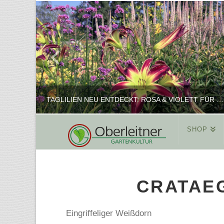
TAGLILIEN NEU ENTDECKT: ROSA & VIOLETT FÜR ROMANTISCHE PFLANZKOMBINATIONEN
SHOP
REINHARD
PFLANZENPRÄSENTATION, SHOP
CRATAE
FEBRUAR 16, 2025
Eingriffeliger Weißdorn