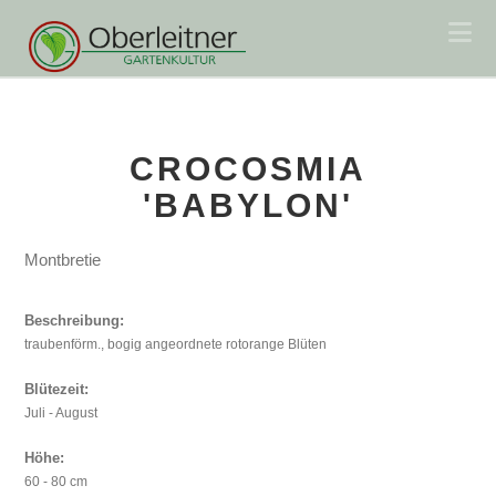
Na
CROCOSMIA
'BABYLON'
Montbretie
Beschreibung:
traubenförm., bogig angeordnete rotorange Blüten
Blütezeit:
Juli - August
Höhe:
60 - 80 cm