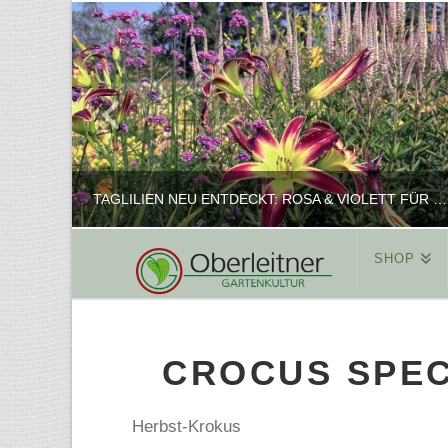
TAGLILIEN NEU ENTDECKT: ROSA & VIOLETT FÜR ROMANTISCHE PFLANZKOMBINATIONEN
SHOP
REINHARD
PFLANZENPRÄSENTATION, SHOP
CROCUS SPEC
FEBRUAR 16, 2025
Herbst-Krokus