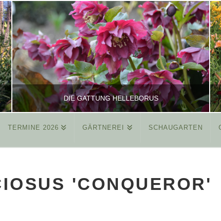
DIE GATTUNG HELLEBORUS
TERMINE 2026
GÄRTNEREI
SCHAUGARTEN
REINHARD
ALLGEMEIN
IOSUS 'CONQUEROR'
MÄRZ 26, 2015