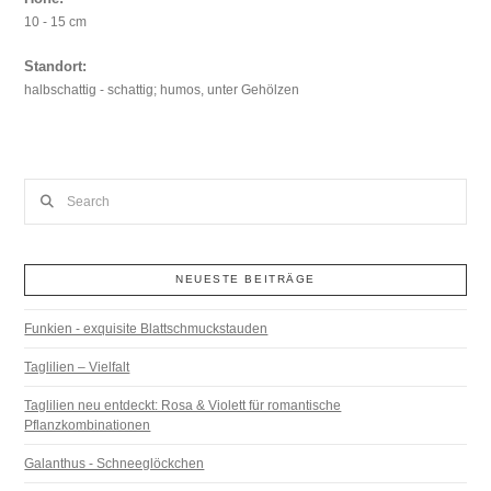
10 - 15 cm
Standort:
halbschattig - schattig; humos, unter Gehölzen
Search
NEUESTE BEITRÄGE
Funkien - exquisite Blattschmuckstauden
Taglilien – Vielfalt
Taglilien neu entdeckt: Rosa & Violett für romantische
Pflanzkombinationen
Galanthus - Schneeglöckchen