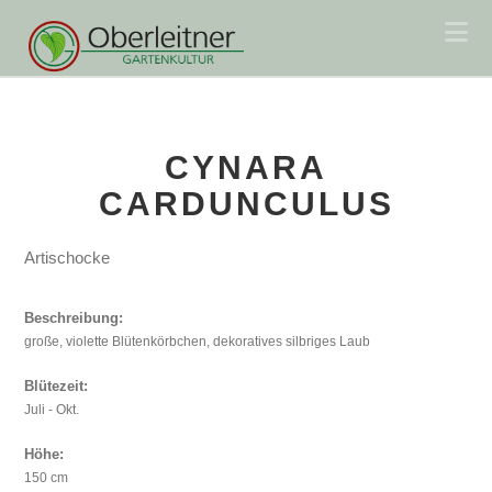
Na
CYNARA
CARDUNCULUS
Artischocke
Beschreibung:
große, violette Blütenkörbchen, dekoratives silbriges Laub
Blütezeit:
Juli - Okt.
Höhe:
150 cm