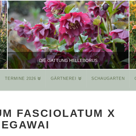
DIE GATTUNG HELLEBORUS
TERMINE 2026
GÄRTNEREI
SCHAUGARTEN
REINHARD
ALLGEMEIN
UM FASCIOLATUM X
MÄRZ 26, 2015
SEGAWAI