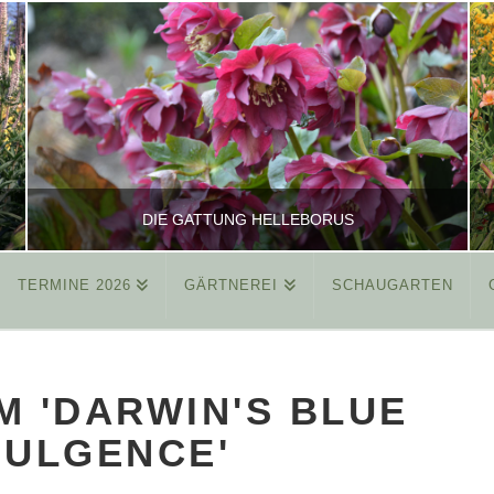
DIE GATTUNG HELLEBORUS
TERMINE 2026
GÄRTNEREI
SCHAUGARTEN
REINHARD
ALLGEMEIN
M 'DARWIN'S BLUE
MÄRZ 26, 2015
DULGENCE'