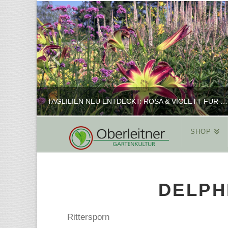
TAGLILIEN NEU ENTDECKT: ROSA & VIOLETT FÜR ROMANTISCHE PFLANZKOMBINATIONEN
SHOP
REINHARD
PFLANZENPRÄSENTATION, SHOP
DELPH
FEBRUAR 16, 2025
Rittersporn