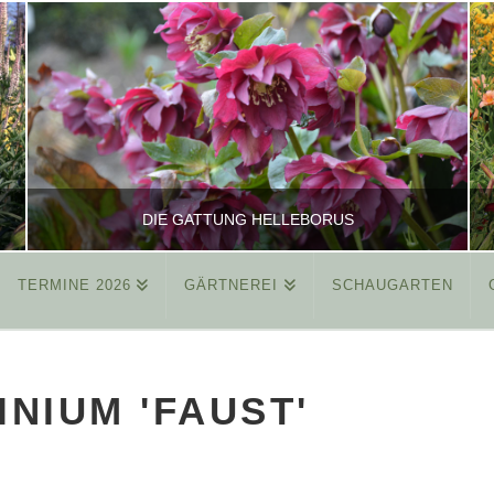
DIE GATTUNG HELLEBORUS
TERMINE 2026
GÄRTNEREI
SCHAUGARTEN
REINHARD
ALLGEMEIN
INIUM 'FAUST'
MÄRZ 26, 2015