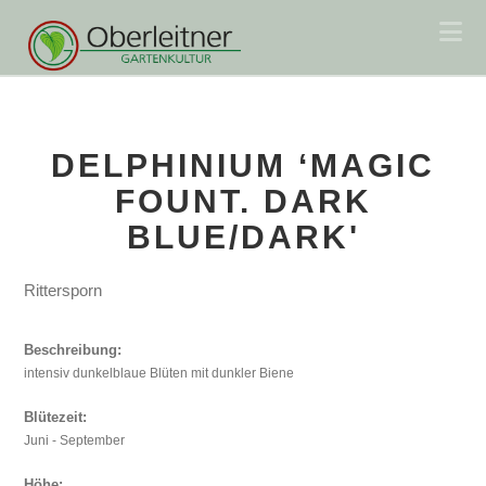
Na
DELPHINIUM ‘MAGIC
FOUNT. DARK
BLUE/DARK'
Rittersporn
Beschreibung:
intensiv dunkelblaue Blüten mit dunkler Biene
Blütezeit:
Juni - September
Höhe: