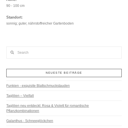
90 - 100 cm
Standort:
sonnig; guter, nährstoffreicher Gartenboden
Search
NEUESTE BEITRÄGE
Funkien - exquisite Blattschmuckstauden
Taglilien – Vielfalt
Taglilien neu entdeckt: Rosa & Violett für romantische
Pflanzkombinationen
Galanthus - Schneeglöckchen