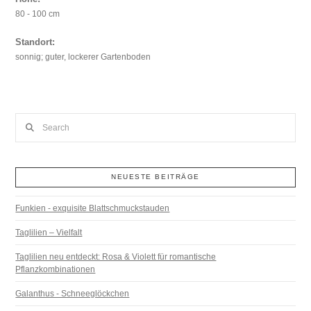
80 - 100 cm
Standort:
sonnig; guter, lockerer Gartenboden
Search
NEUESTE BEITRÄGE
Funkien - exquisite Blattschmuckstauden
Taglilien – Vielfalt
Taglilien neu entdeckt: Rosa & Violett für romantische
Pflanzkombinationen
Galanthus - Schneeglöckchen