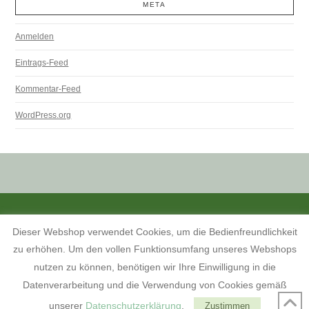
META
Anmelden
Eintrags-Feed
Kommentar-Feed
WordPress.org
ALLE PREISANGABEN SIND INKL. MWST. UND ZZGL. VERSANDKOSTEN.
Dieser Webshop verwendet Cookies, um die Bedienfreundlichkeit
KONTAKT
INFORMATIONEN ZUM SHOP
KUNDENKONTO
zu erhöhen. Um den vollen Funktionsumfang unseres Webshops
KONTAKT, ÖFFNUNGSZEITEN UND ANFAHRTSBESCHREIBUNG
TERMINE 2026
AGB
WIDERRUFSBELEHRUNG
nutzen zu können, benötigen wir Ihre Einwilligung in die
DATENSCHUTZERKLÄRUNG
IMPRESSUM
Datenverarbeitung und die Verwendung von Cookies gemäß
FACEBOOK
unserer
Datenschutzerklärung
.
Zustimmen