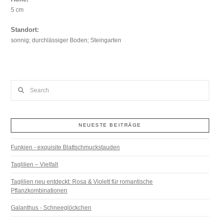
5 cm
Standort:
sonnig; durchlässiger Boden; Steingarten
Search
NEUESTE BEITRÄGE
Funkien - exquisite Blattschmuckstauden
Taglilien – Vielfalt
Taglilien neu entdeckt: Rosa & Violett für romantische
Pflanzkombinationen
Galanthus - Schneeglöckchen