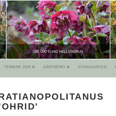
DIE GATTUNG HELLEBORUS
TERMINE 2026
GÄRTNEREI
SCHAUGARTEN
REINHARD
ALLGEMEIN
RATIANOPOLITANUS
MÄRZ 26, 2015
'OHRID'