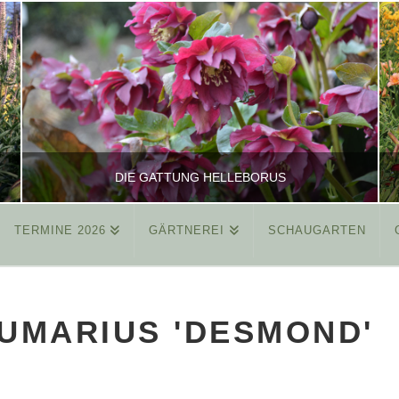
DIE GATTUNG HELLEBORUS
TERMINE 2026
GÄRTNEREI
SCHAUGARTEN
REINHARD
ALLGEMEIN
UMARIUS 'DESMOND'
MÄRZ 26, 2015