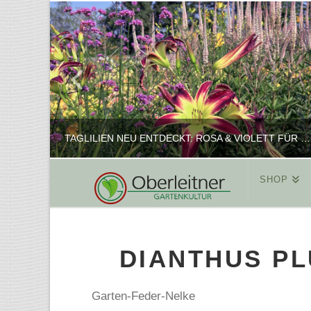
TAGLILIEN NEU ENTDECKT: ROSA & VIOLETT FÜR ROMANTISCHE PFLANZKOMBINATIONEN
SHOP
REINHARD
PFLANZENPRÄSENTATION, SHOP
DIANTHUS PL
FEBRUAR 16, 2025
Garten-Feder-Nelke