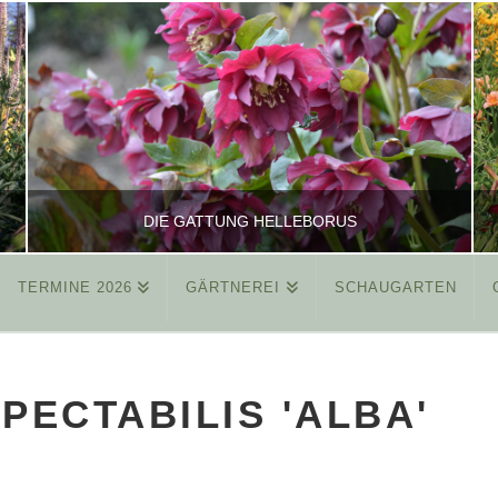
DIE GATTUNG HELLEBORUS
TERMINE 2026
GÄRTNEREI
SCHAUGARTEN
REINHARD
ALLGEMEIN
PECTABILIS 'ALBA'
MÄRZ 26, 2015