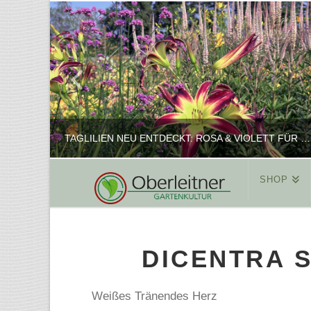
TAGLILIEN NEU ENTDECKT: ROSA & VIOLETT FÜR ROMANTISCHE PFLANZKOMBINATIONEN
SHOP
REINHARD
PFLANZENPRÄSENTATION, SHOP
DICENTRA S
FEBRUAR 16, 2025
Weißes Tränendes Herz